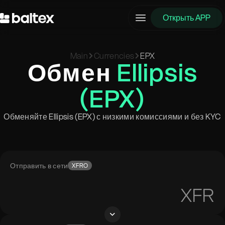
Открыть APP
Main
Currencies
EPX
Обмен
Ellipsis
(EPX)
Обменяйте Ellipsis (EPX) с низкими комиссиями и без KYC
Отправить в сети
XFRO
XFR