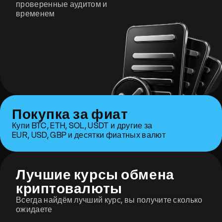
проверенные аудитом и
временем
Покупка за фиат
Купи BTC, ETH, SOL, USDT и другие за
EUR, USD, GBP и десятки фиатных валют
Лучшие курсы обмена
криптовалюты
Всегда найдём лучший курс, вы получите сколько
ожидаете