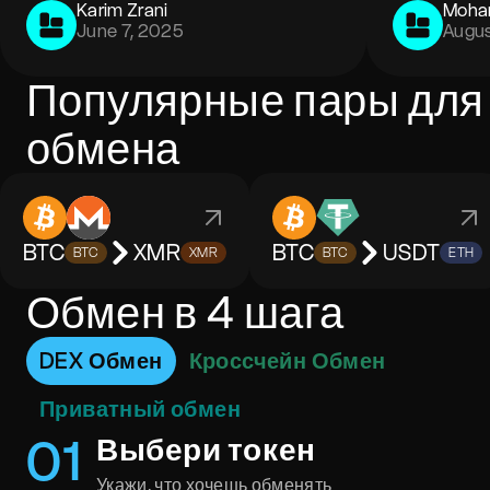
Karim Zrani
Moha
June 7, 2025
Augus
Популярные пары для
обмена
BTC
XMR
BTC
USDT
BTC
XMR
BTC
ETH
Обмен в 4 шага
DEX Обмен
Кроссчейн Обмен
Приватный обмен
0
1
Выбери токен
Укажи, что хочешь обменять