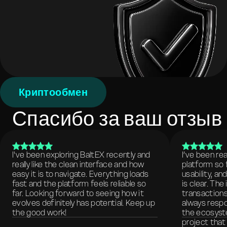
Криптообмен
Спасибо за ваш отзыв
I've been exploring BaltEX recently and
I’ve been re
really like the clean interface and how
platform so 
easy it is to navigate. Everything loads
usability, a
fast and the platform feels reliable so
is clear. The
far. Looking forward to seeing how it
transactions
evolves definitely has potential. Keep up
always respo
the good work!
the ecosyste
project that 