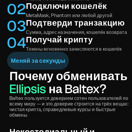
0
2
Подключи кошелёк
MetaMask, Phantom или любой другой
0
3
Подтверди транзакцию
Сумма, адрес назначения, кошелёк возврата
0
4
Получай крипту
Токены мгновенно зачисляются в кошелёк
Меняй за секунды
Почему обменивать
Ellipsis
на Baltex?
Baltex пользуется доверием сотен пользователей по
всему миру — и это доверие строится на трёх вещах:
чистая крипта, справедливые курсы и быстрые
обмены
Некостодиальный и