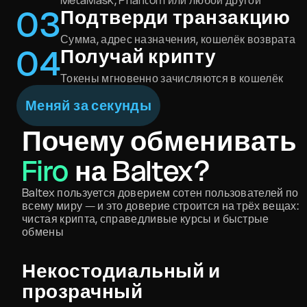
MetaMask, Phantom или любой другой
0
3
Подтверди транзакцию
Сумма, адрес назначения, кошелёк возврата
0
4
Получай крипту
Токены мгновенно зачисляются в кошелёк
Меняй за секунды
Почему обменивать
Firo
на Baltex?
Baltex пользуется доверием сотен пользователей по
всему миру — и это доверие строится на трёх вещах:
чистая крипта, справедливые курсы и быстрые
обмены
Некостодиальный и
прозрачный