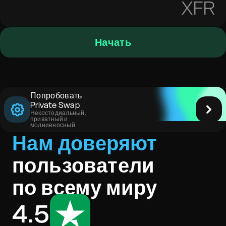
XFR
Начать
Попробовать
Private Swap
Некостодиальный,
приватный и
молниеносный
Нам доверяют
пользователи
по всему миру
4.5