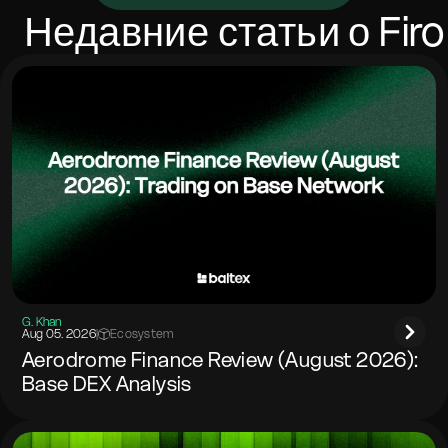
от сетевых расходов. Большинство обменов
Недавние статьи о
Firo
завершается за несколько минут в зависимости от
подтверждений и загруженности. Указывайте
memo/тег, если целевая сеть этого требует.
G. Khan
Aug 05. 2026
|
Ecosystem
Aerodrome Finance Review (August 2026):
Base DEX Analysis