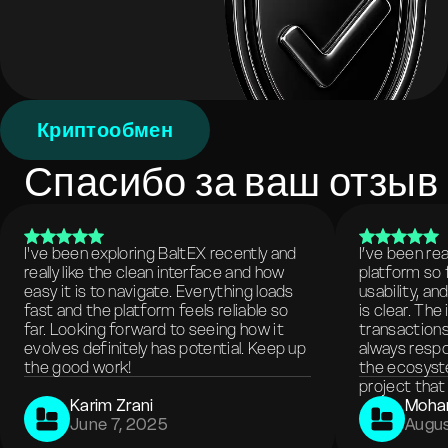
Криптообмен
Спасибо за ваш отзыв
I've been exploring BaltEX recently and
I’ve been re
really like the clean interface and how
platform so 
easy it is to navigate. Everything loads
usability, a
fast and the platform feels reliable so
is clear. The
far. Looking forward to seeing how it
transactions
evolves definitely has potential. Keep up
always respo
the good work!
the ecosyste
project that 
Karim Zrani
Moha
June 7, 2025
Augus