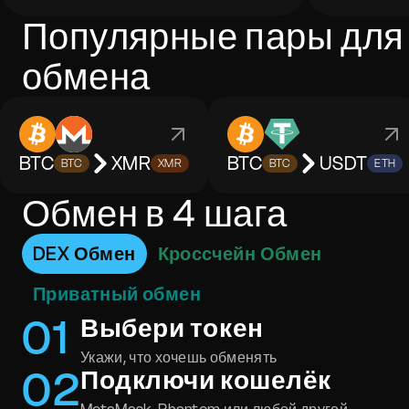
Популярные пары для
обмена
BTC
XMR
BTC
USDT
BTC
XMR
BTC
ETH
Обмен в 4 шага
DEX Обмен
Кроссчейн Обмен
Приватный обмен
0
1
Выбери токен
Укажи, что хочешь обменять
0
2
Подключи кошелёк