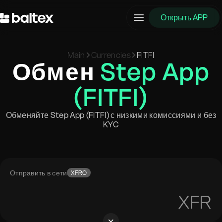
Открыть APP
Main
Currencies
FITFI
Обмен
Step App
(FITFI)
Обменяйте Step App (FITFI) с низкими комиссиями и без
KYC
Отправить в сети
XFRO
XFR