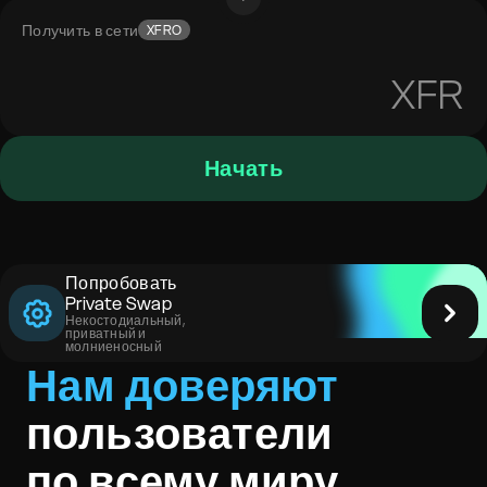
Получить в сети
XFRO
XFR
Начать
Попробовать
Private Swap
Некостодиальный,
приватный и
молниеносный
Нам доверяют
пользователи
по всему миру