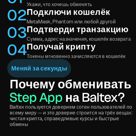
Укажи, что хочешь обменять
0
2
Подключи кошелёк
MetaMask, Phantom или любой другой
0
3
Подтверди транзакцию
Сумма, адрес назначения, кошелёк возврата
0
4
Получай крипту
Токены мгновенно зачисляются в кошелёк
Меняй за секунды
Почему обменивать
Step App
на Baltex?
Baltex пользуется доверием сотен пользователей по
всему миру — и это доверие строится на трёх вещах:
чистая крипта, справедливые курсы и быстрые
обмены