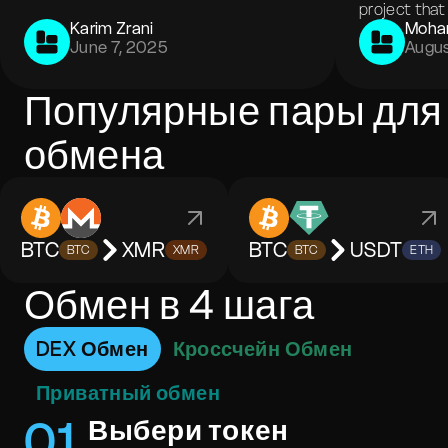
project that 
Karim Zrani
Moha
June 7, 2025
Augus
Популярные пары для
обмена
BTC
XMR
BTC
USDT
BTC
XMR
BTC
ETH
Обмен в 4 шага
DEX Обмен
Кроссчейн Обмен
Приватный обмен
0
1
Выбери токен