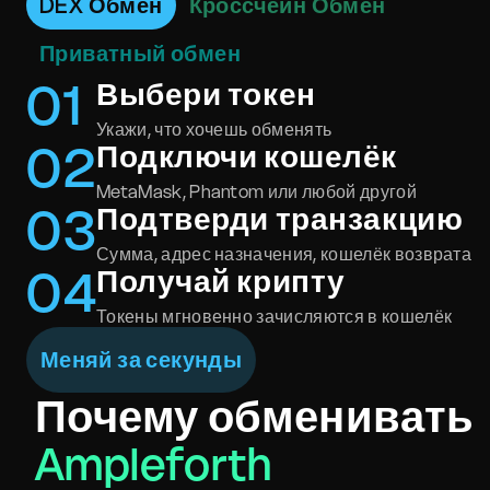
DEX Обмен
Кроссчейн Обмен
Приватный обмен
0
1
Выбери токен
Укажи, что хочешь обменять
0
2
Подключи кошелёк
MetaMask, Phantom или любой другой
0
3
Подтверди транзакцию
Сумма, адрес назначения, кошелёк возврата
0
4
Получай крипту
Токены мгновенно зачисляются в кошелёк
Меняй за секунды
Почему обменивать
Ampleforth