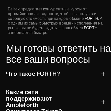
Baltex предлагает конкурентные курсы от
провайдеров ликвидности, чтобы вы получали
хорошую стоимость при каждом обмене
FORTH
. А
с одним из самых быстрых времён исполнения на
рынке вы не будете ждать — ваш обмен
FORTH
завершается быстро.
Мы готовы ответить на
все ваши вопросы
Что такое FORTH?
Ampleforth Governance Token — цифровой актив,
используемый для переводов, торговли и Web3-
Какие сети
приложений. Он широко поддерживается крупными
поддерживают
кошельками и биржами и может быть отправлен по
Ampleforth
всему миру с ончейн-верификацией.