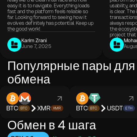
easy it is to navigate. Everything loads
usability, a
fast and the platform feels reliable so
is clear. The
far. Looking forward to seeing how it
transactions
evolves definitely has potential. Keep up
always respo
the good work!
the ecosyste
project that 
Karim Zrani
Moha
June 7, 2025
Augus
Популярные пары для
обмена
BTC
XMR
BTC
USDT
BTC
XMR
BTC
ETH
Обмен в 4 шага