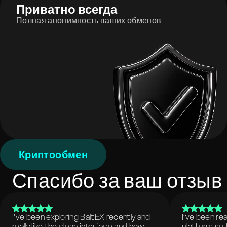
Приватно всегда
Полная анонимность ваших обменов
Криптообмен
Спасибо за ваш отзыв
I've been exploring BaltEX recently and
I’ve been re
really like the clean interface and how
platform so 