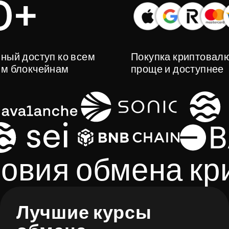
0+
ный доступ ко всем
Покупка криптовал
м блокчейнам
проще и доступнее
овия обмена к
Лучшие курсы