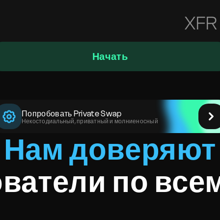
XFR
Начать
Попробовать Private Swap
Некостодиальный, приватный и молниеносный
Нам доверяют
ватели по все