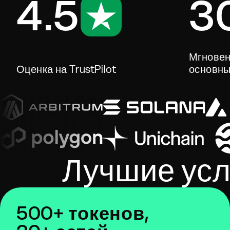
4.5
3
Мгновен
Оценка на TrustPilot
основны
Лучшие усл
500+ токенов,