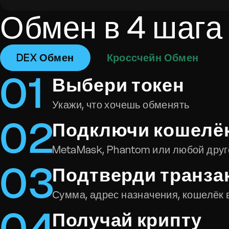
Обмен в 4 шага
DEX Обмен
Кроссчейн Обмен
0
1
Выбери токен
Укажи, что хочешь обменять
0
2
Подключи кошелё
MetaMask, Phantom или любой друг
0
3
Подтверди транза
Сумма, адрес назначения, кошелёк 
0
4
Получай крипту