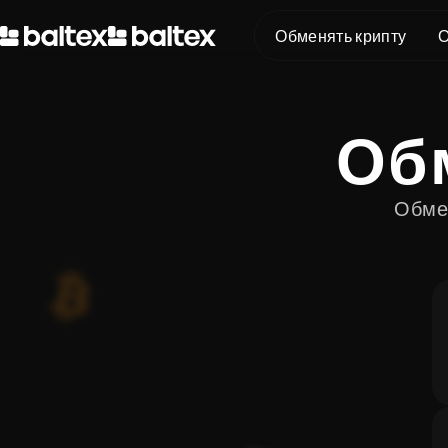
Обменять крипту
О
BTC в XMR
Об
BTC в USDT
USDT в XMR
ETH в XMR
Обмен
ETH в BTC
XMR в BTC
BTC в ETH
SOL в BTC
USDT в BTC