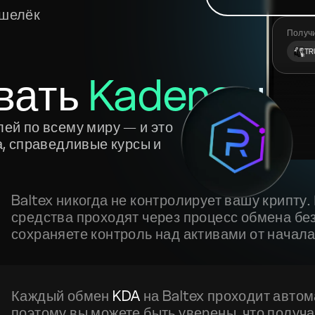
ошелёк
Получ
TR
вать
Kadena
на 
лей по всему миру — и это
а, справедливые курсы и
Baltex никогда не контролирует вашу крипту
средства проходят через процесс обмена бе
сохраняете контроль над активами от начала
Каждый обмен
KDA
на Baltex проходит авто
поэтому вы можете быть уверены, что получ