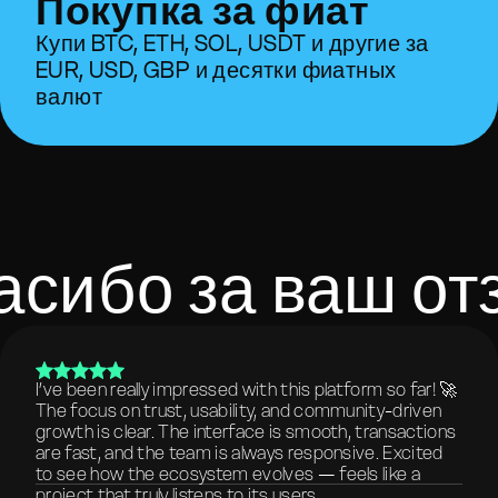
Покупка за фиат
Купи BTC, ETH, SOL, USDT и другие за
EUR, USD, GBP и десятки фиатных
валют
асибо за ваш от
I’ve been really impressed with this platform so far! 🚀
The focus on trust, usability, and community-driven
growth is clear. The interface is smooth, transactions
are fast, and the team is always responsive. Excited
to see how the ecosystem evolves — feels like a
project that truly listens to its users.