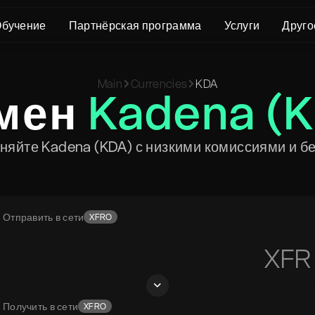
бучение
Партнёрская программа
Услуги
Друго
О нас
Crypto Loans
Поддержка
Main
Currencies
KDA
KYC/AML
Bitcoin (BTC)
Статус обмена
мен
Kadena (
Пользовательское соглашение
Ethereum (ETH)
Глоссарий
Политика конфиденциальности
Monero (XMR)
FAQ
яйте Kadena (KDA) с низкими комиссиями и б
Заявление о рисках
Связаться с нами
Центр помощи
Отправить в сети
XFRO
XFR
Получить в сети
XFRO