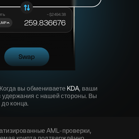
ить
~ $
2494.38
259.836676
UMP
Baltex?
Swap
. Когда вы обмениваете
KDA
, ваши
з удержания с нашей стороны. Вы
 до конца.
матизированные AML-проверки,
аемая крипта подтверждённо