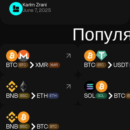
Karim Zrani
June 7, 2025
Популя
BTC
XMR
BTC
USDT
BTC
XMR
BTC
BNB
ETH
SOL
BTC
BSC
ETH
SOL
B
BNB
BTC
BSC
BTC