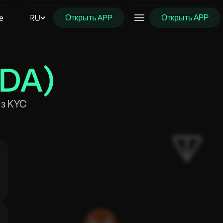
Открыть APP
е
RU
Открыть APP
KDA)
ез KYC