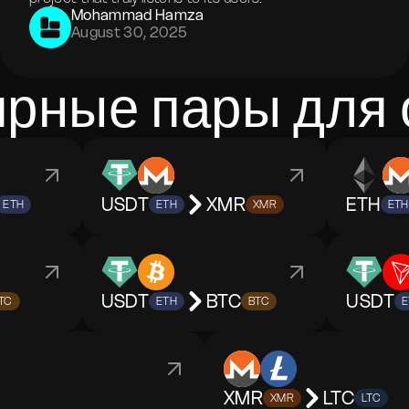
Mohammad Hamza
August 30, 2025
рные пары для
USDT
XMR
ETH
ETH
ETH
XMR
ETH
USDT
BTC
USDT
TC
ETH
BTC
E
XMR
LTC
XMR
LTC