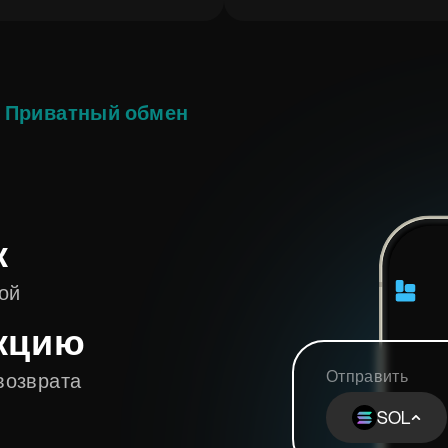
Приватный обмен
к
ой
кцию
Отправить
возврата
SOL