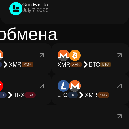
Goodwin Ita
July 7, 2025
 обмена
XMR
XMR
BTC
XMR
XMR
BTC
TRX
LTC
XMR
TH
TRX
LTC
XMR