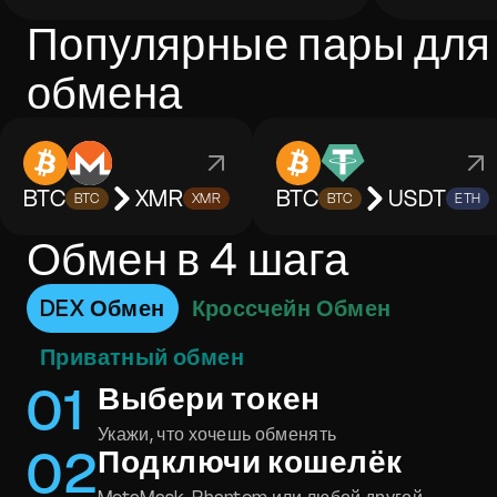
Популярные пары для
обмена
BTC
XMR
BTC
USDT
BTC
XMR
BTC
ETH
Обмен в 4 шага
DEX Обмен
Кроссчейн Обмен
Приватный обмен
0
1
Выбери токен
Укажи, что хочешь обменять
0
2
Подключи кошелёк