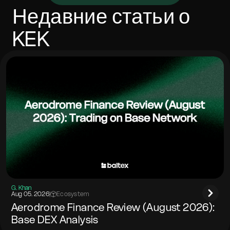
от сетевых расходов. Большинство обменов
Недавние статьи о
завершается за несколько минут в зависимости от
подтверждений и загруженности. Указывайте
KEK
memo/тег, если целевая сеть этого требует.
G. Khan
Aug 05. 2026
|
Ecosystem
Aerodrome Finance Review (August 2026):
Base DEX Analysis