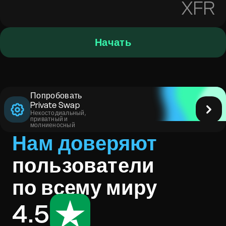
XFR
Начать
Попробовать
Private Swap
Некостодиальный,
приватный и
молниеносный
Нам доверяют
пользователи
по всему миру
4.5