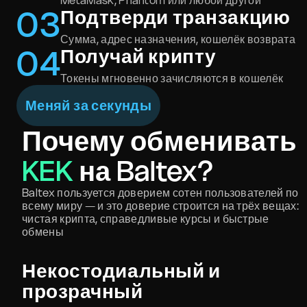
MetaMask, Phantom или любой другой
0
3
Подтверди транзакцию
Сумма, адрес назначения, кошелёк возврата
0
4
Получай крипту
Токены мгновенно зачисляются в кошелёк
Меняй за секунды
Почему обменивать
KEK
на Baltex?
Baltex пользуется доверием сотен пользователей по
всему миру — и это доверие строится на трёх вещах:
чистая крипта, справедливые курсы и быстрые
обмены
Некостодиальный и
прозрачный