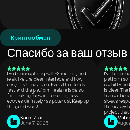
Криптообмен
Спасибо за ваш отзыв
I've been exploring BaltEX recently and
I’ve been re
really like the clean interface and how
platform so 
easy it is to navigate. Everything loads
usability, a
fast and the platform feels reliable so
is clear. The
far. Looking forward to seeing how it
transactions
evolves definitely has potential. Keep up
always respo
the good work!
the ecosyste
project that 
Karim Zrani
Moha
June 7, 2025
Augus