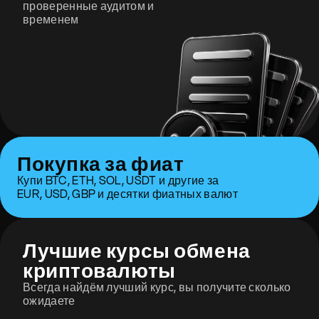
проверенные аудитом и
временем
Покупка за фиат
Купи BTC, ETH, SOL, USDT и другие за
EUR, USD, GBP и десятки фиатных валют
Лучшие курсы обмена
криптовалюты
Всегда найдём лучший курс, вы получите сколько
ожидаете