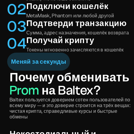
0
2
Подключи кошелёк
MetaMask, Phantom или любой другой
0
3
Подтверди транзакцию
Сумма, адрес назначения, кошелёк возврата
0
4
Получай крипту
Токены мгновенно зачисляются в кошелёк
Меняй за секунды
Почему обменивать
Prom
на Baltex?
Baltex пользуется доверием сотен пользователей по
всему миру — и это доверие строится на трёх вещах:
чистая крипта, справедливые курсы и быстрые
обмены
Некостодиальный и