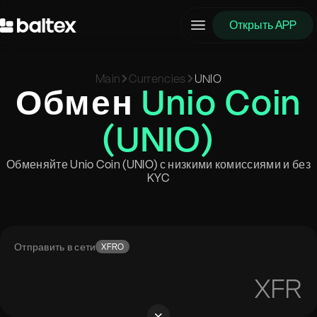
Открыть APP
Main
Currencies
UNIO
Обмен
Unio Coin
(UNIO)
Обменяйте Unio Coin (UNIO) с низкими комиссиями и без
KYC
Отправить в сети
XFRO
XFR