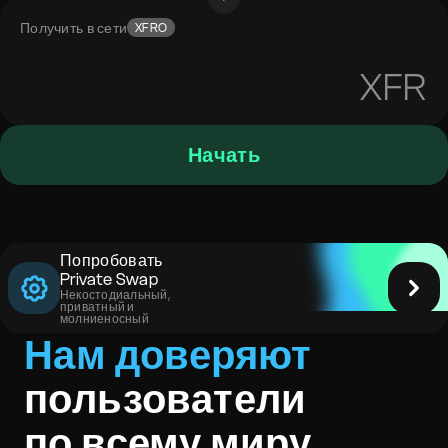
Получить в сети
XFRO
XFR
Начать
Попробовать
Private Swap
Некостодиальный,
приватный и
молниеносный
Нам доверяют
пользователи
по всему миру