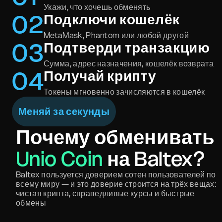
Укажи, что хочешь обменять
0
2
Подключи кошелёк
MetaMask, Phantom или любой другой
0
3
Подтверди транзакцию
Сумма, адрес назначения, кошелёк возврата
0
4
Получай крипту
Токены мгновенно зачисляются в кошелёк
Меняй за секунды
Почему обменивать
Unio Coin
на Baltex?
Baltex пользуется доверием сотен пользователей по
всему миру — и это доверие строится на трёх вещах:
чистая крипта, справедливые курсы и быстрые
обмены