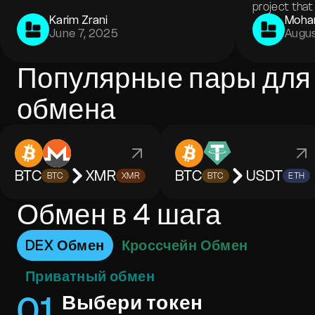
project that 
Karim Zrani
Moha
June 7, 2025
Augus
Популярные пары для
обмена
BTC
XMR
BTC
USDT
BTC
XMR
BTC
ETH
Обмен в 4 шага
DEX Обмен
Кроссчейн Обмен
Приватный обмен
0
1
Выбери токен