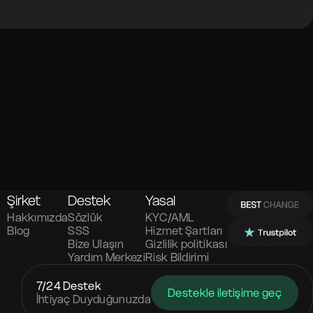
Şirket
Destek
Yasal
Hakkımızda
Sözlük
KYC/AML
Blog
SSS
Hizmet Şartları
Bize Ulaşın
Gizlilik politikası
Yardım Merkezi
Risk Bildirimi
7/24 Destek
Destekle iletişime geç
İhtiyaç Duyduğunuzda