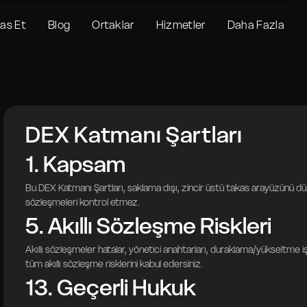
kas Et
Blog
Ortaklar
Hizmetler
Daha Fazla
Hakkımızda
Crypto Loans
Destek
 XMR
KYC/AML
Bitcoin (BTC)
Durum sayfası
 USDT
Hizmet Şartları
Ethereum (ETH)
Sözlük
n XMR
DEX Katmanı Şartları
Gizlilik politikası
Monero (XMR)
SSS
 XMR
Risk Bildirimi
Bize Ulaşın
1. Kapsam
BTC
Yardım Merkezi
 BTC
Bu DEX Katmanı Şartları, saklama dışı, zincir üstü takas arayüzünü düzen
sözleşmeleri kontrol etmez.
ETH
5. Akıllı Sözleşme Riskleri
 BTC
n BTC
Akıllı sözleşmeler hatalar, yönetici anahtarları, duraklama/yükseltme işl
tüm akıllı sözleşme risklerini kabul edersiniz.
13. Geçerli Hukuk